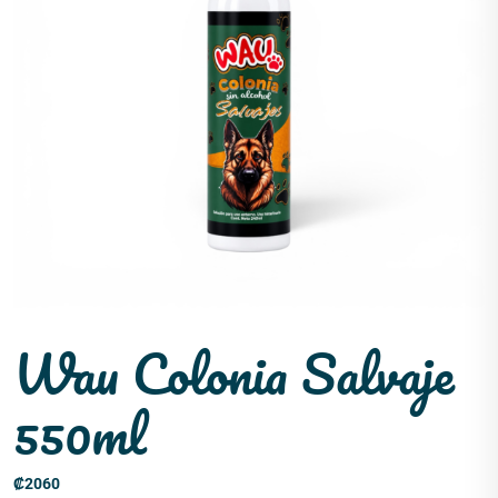
Wau Colonia Salvaje
550ml
₡
2060