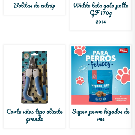
Bolitas de catnip
Waldo lata gato pollo
GF 170g
₡
914
Corta uñas tipo alicate
Super perro higados de
grande
res