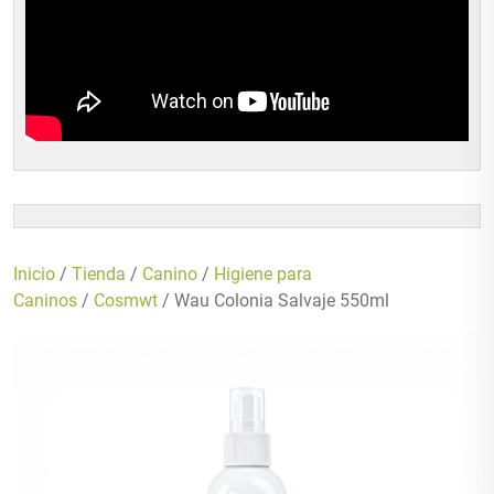
Inicio
/
Tienda
/
Canino
/
Higiene para
Caninos
/
Cosmwt
/ Wau Colonia Salvaje 550ml