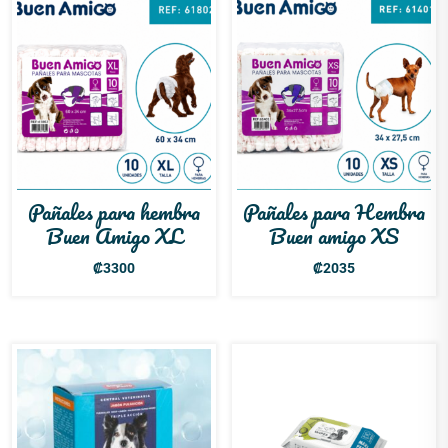
Pañales para hembra
Pañales para Hembra
Buen Amigo XL
Buen amigo XS
₡
3300
₡
2035