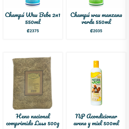
Champú Wau Bebe 2n1
Champú wau manzana
550ml
verde 550ml
₡
2375
₡
2035
Heno nacional
NP Acondicionar
comprimido Lusa 500g
avena y miel 500ml