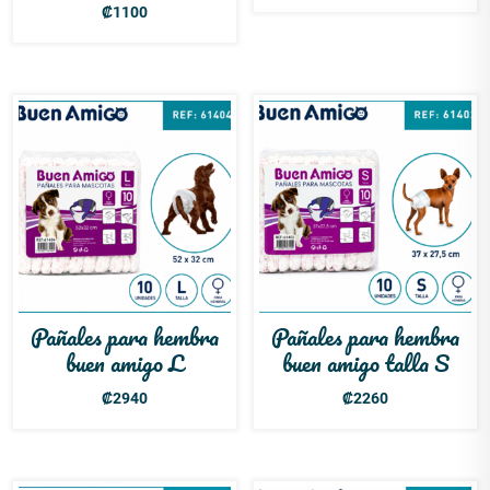
₡
1100
Pañales para hembra
Pañales para hembra
buen amigo L
buen amigo talla S
₡
2940
₡
2260