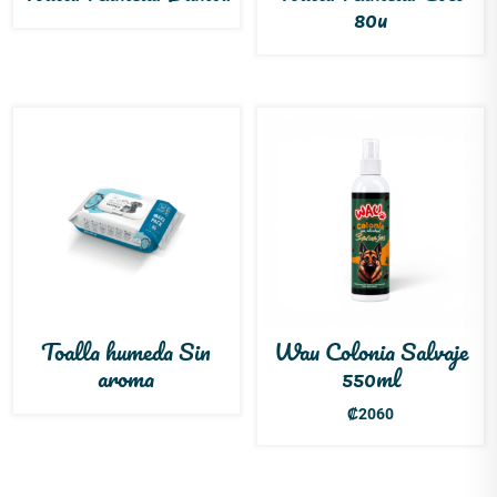
80u
Toalla humeda Sin
Wau Colonia Salvaje
aroma
550ml
₡
2060