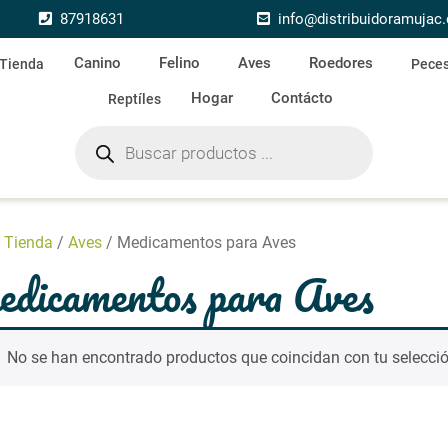
87918631
info@distribuidoramujac
Canino
Felino
Aves
Roedores
Tienda
Pece
Hogar
Contácto
Reptíles
Búsqueda de productos
/
Tienda
/
Aves
/ Medicamentos para Aves
dicamentos para Aves
No se han encontrado productos que coincidan con tu selecció