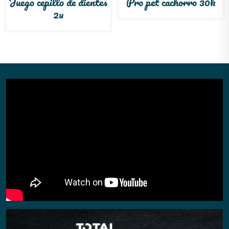
Juego cepillo de dientes
Pro pet cachorro 30k
2u