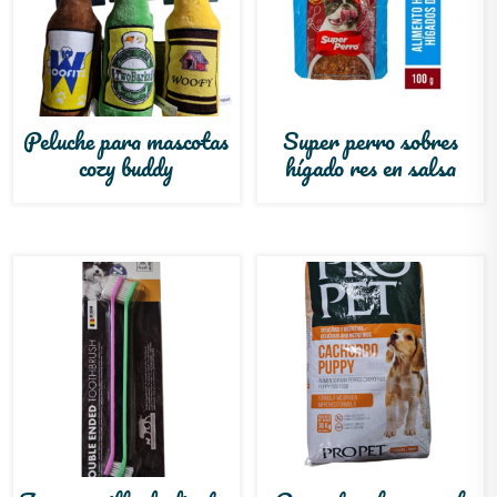
Peluche para mascotas
Super perro sobres
cozy buddy
hígado res en salsa