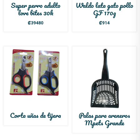
Super perro adulto
Waldo lata gato pollo
love bites 30k
GF 170g
₡
39480
₡
914
Corta uñas de tijera
Palas para areneros
Mpets Grande