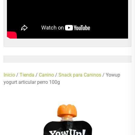
Inicio
/
Tienda
/
Canino
/
Snack para Caninos
/ Yowup
yogurt articular perro 100g