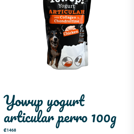
Yowup yogurt
articular perro 100g
₡
1468