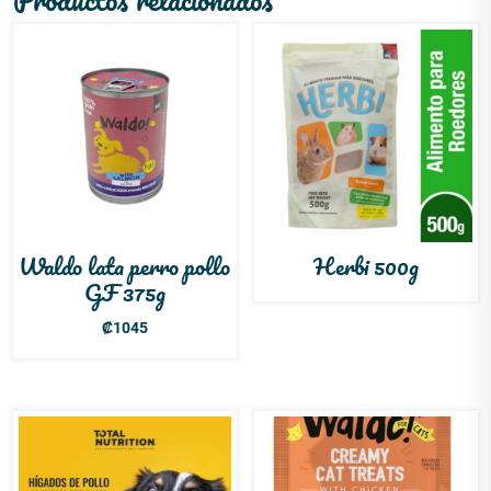
Waldo lata perro pollo
Herbi 500g
GF 375g
₡
1045