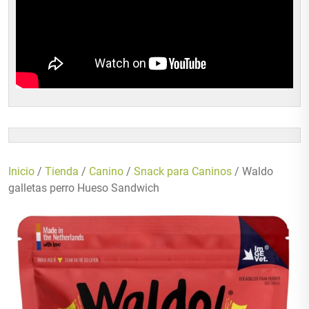
Inicio
/
Tienda
/
Canino
/
Snack para Caninos
/ Waldo
galletas perro Hueso Sandwich