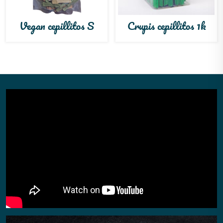
Vegan cepillitos S
Crupis cepillitos 1k