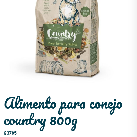
Alimento para conejo
country 800g
₡
3785