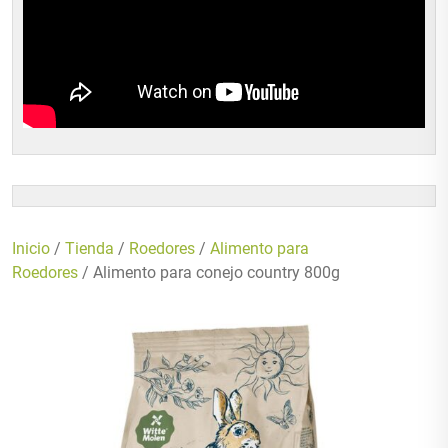
Inicio
/
Tienda
/
Roedores
/
Alimento para
Roedores
/ Alimento para conejo country 800g