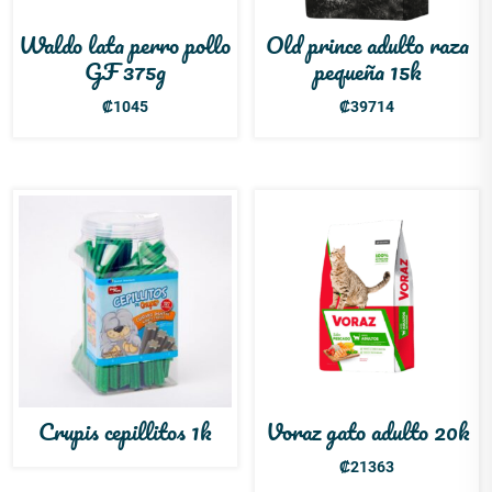
Waldo lata perro pollo
Old prince adulto raza
GF 375g
pequeña 15k
₡
1045
₡
39714
Crupis cepillitos 1k
Voraz gato adulto 20k
₡
21363