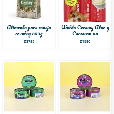
Alimento para conejo
Waldo Creamy Atun y
country 800g
Camaron 4u
₡
3785
₡
1580