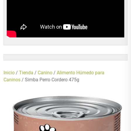
Inicio
/
Tienda
/
Canino
/
Alimento Húmedo para
Caninos
/ Simba Perro Cordero 475g