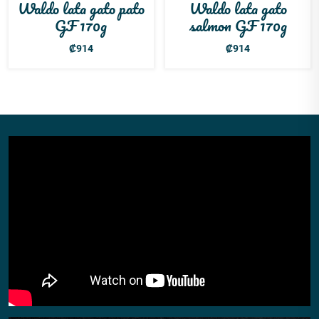
Waldo lata gato pato
Waldo lata gato
GF 170g
salmon GF 170g
₡
914
₡
914