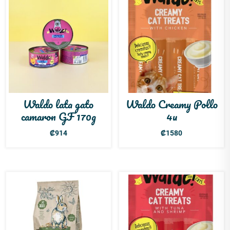
Waldo lata gato
Waldo Creamy Pollo
camaron GF 170g
4u
₡
914
₡
1580