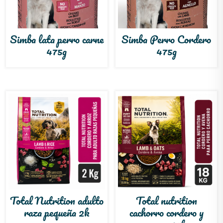
Simba lata perro carne
Simba Perro Cordero
475g
475g
Total Nutrition adulto
Total nutrition
raza pequeña 2k
cachorro cordero y