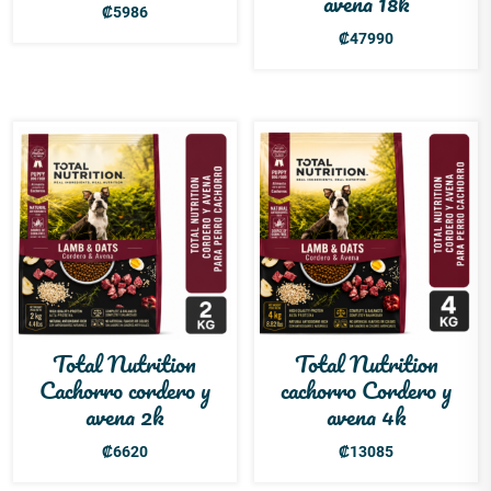
avena 18k
₡
5986
₡
47990
Total Nutrition
Total Nutrition
Cachorro cordero y
cachorro Cordero y
avena 2k
avena 4k
₡
6620
₡
13085