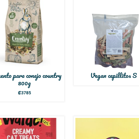
ento para conejo country
Vegan cepillitos S
800g
₡
3785