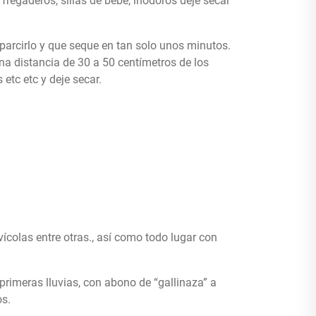
fregaderos, sillas de bebé, inodoros deje secar
sparcirlo y que seque en tan solo unos minutos.
una distancia de 30 a 50 centímetros de los
 etc etc y deje secar.
ícolas entre otras., así como todo lugar con
rimeras lluvias, con abono de “gallinaza” a
os.