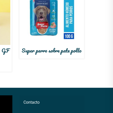
n GF
Super perro sobre pate pollo
Contacto