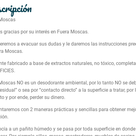
cripción
 Moscas
 gracias por su interés en Fuera Moscas.
eremos a evacuar sus dudas y le daremos las instrucciones prec
ra Moscas.
nte fabricado a base de extractos naturales, no tóxico, complet
FICIES.
Moscas NO es un desodorante ambiental, por lo tanto NO se debe
residual” o sea por “contacto directo” a la superficie a tratar, por 
o y por ende, perder su dinero.
entaremos con 2 maneras prácticas y sencillas para obtener mej
ión.
rocía a un pañito húmedo y se pasa por toda superficie en dond