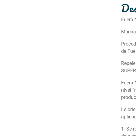
Des
Fuera
Muchas
Proced
de Fue
Repele
SUPER
Fuera 
nivel “
product
Le ori
aplicac
1- Se 