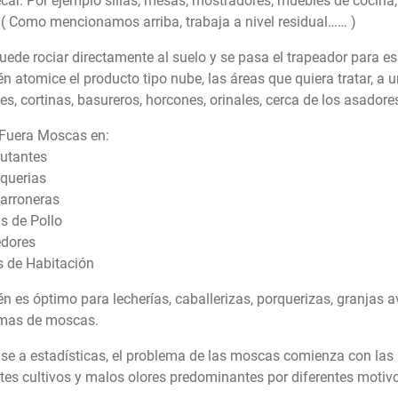
car. Por ejemplo sillas, mesas, mostradores, muebles de cocina, 
o. ( Como mencionamos arriba, trabaja a nivel residual…… )
puede rociar directamente al suelo y se pasa el trapeador para e
n atomice el producto tipo nube, las áreas que quiera tratar, a 
s, cortinas, basureros, horcones, orinales, cerca de los asadores
e Fuera Moscas en:
autantes
squerias
harroneras
s de Pollo
dores
s de Habitación
 es óptimo para lecherías, caballerizas, porquerizas, granjas av
mas de moscas.
se a estadísticas, el problema de las moscas comienza con las p
ntes cultivos y malos olores predominantes por diferentes motiv