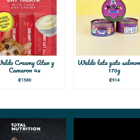
aldo Creamy Atun y
Waldo lata gato salmo
Camaron 4u
170g
₡
1580
₡
914