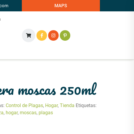
.com
MAPS
s
ra moscas 250ml
as:
Control de Plagas
,
Hogar
,
Tienda
Etiquetas:
za
,
hogar
,
moscas
,
plagas