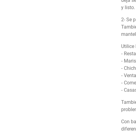
deja se
y list
2- Se 
Tambié
mantele
Utilic
⁃ Rest
⁃ Mari
⁃ Chic
⁃ Venta
⁃ Come
⁃ Casa
También
proble
Con ba
difere