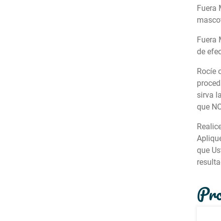
Fuera 
masco
Fuera 
de efec
Rocíe 
proced
sirva l
que NO 
Realic
Apliqu
que Us
resulta
Pro