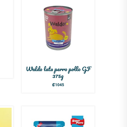
Waldo lata perro pollo GF
375g
₡
1045