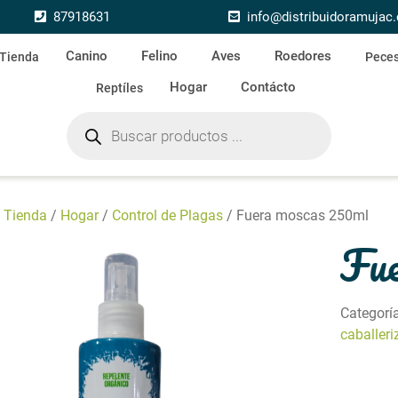
87918631
info@distribuidoramujac
Canino
Felino
Aves
Roedores
Tienda
Pece
Hogar
Contácto
Reptíles
Búsqueda de productos
/
Tienda
/
Hogar
/
Control de Plagas
/ Fuera moscas 250ml
Fue
Categorí
caballeri