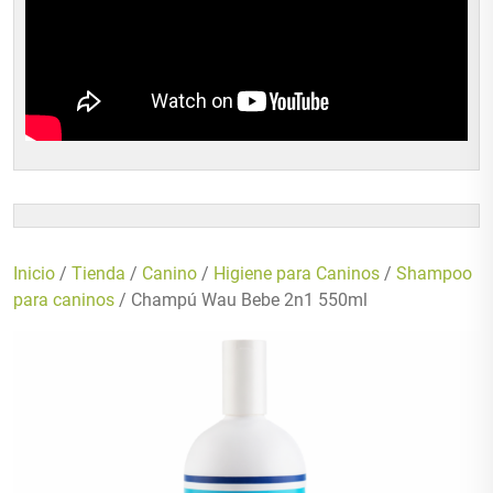
Inicio
/
Tienda
/
Canino
/
Higiene para Caninos
/
Shampoo
para caninos
/ Champú Wau Bebe 2n1 550ml