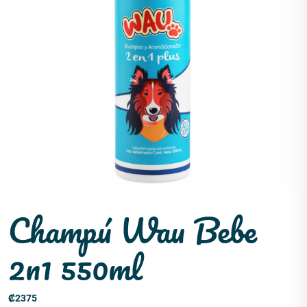
Champú Wau Bebe
2n1 550ml
₡
2375