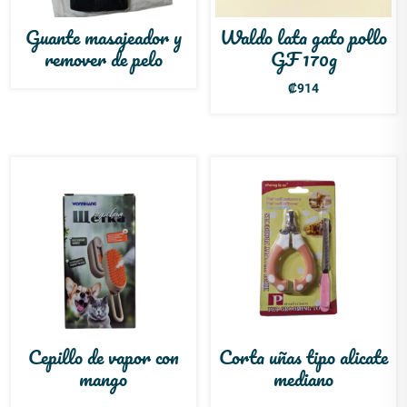
Guante masajeador y
Waldo lata gato pollo
remover de pelo
GF 170g
₡
914
Cepillo de vapor con
Corta uñas tipo alicate
mango
mediano