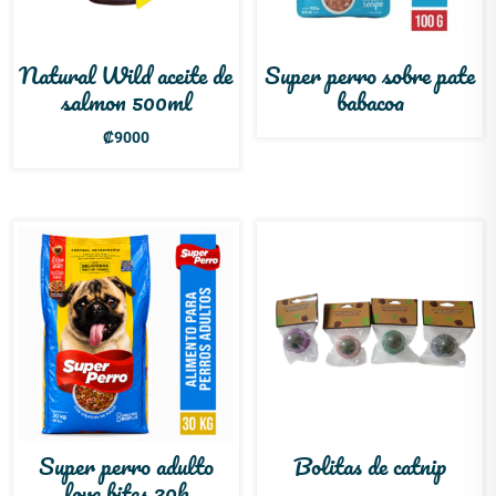
Natural Wild aceite de
Super perro sobre pate
salmon 500ml
babacoa
₡
9000
Super perro adulto
Bolitas de catnip
love bites 30k