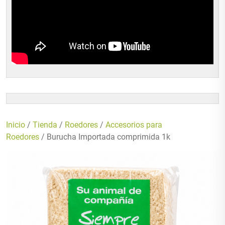
Inicio
/
Tienda
/
Roedores
/
Accesorios para
Roedores
/ Burucha Importada comprimida 1k