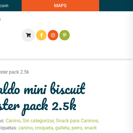
.com
MAPS
s
ster pack 2.5k
do mini biscuit
ter pack 2.5k
as:
Canino
,
Sin categorizar
,
Snack para Caninos
,
tiquetas:
canino
,
croqueta
,
galleta
,
perro
,
snack