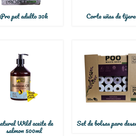
Pro pet adulto 30k
Corta uñas de tijera
tural Wild aceite de
Set de bolsas para dese
salmon 500ml