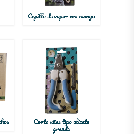
Cepillo de vapor con mango
chos
Corta uñas tipo alicate
grande