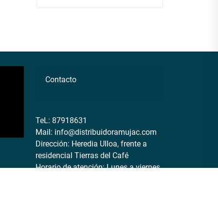
Contacto
TeL:
87918631
Mail:
info@distribuidoramujac.com
Dirección: Heredia Ulloa, frente a
residencial Tierras del Café
Horario de atención: Lunes a viernes
9:00am a 5:00pm