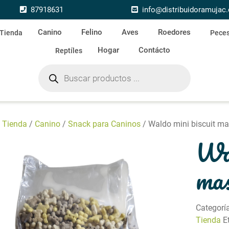
87918631
info@distribuidoramujac
Canino
Felino
Aves
Roedores
Tienda
Pece
Hogar
Contácto
Reptíles
Búsqueda de productos
/
Tienda
/
Canino
/
Snack para Caninos
/ Waldo mini biscuit ma
Wal
mas
Categorí
Tienda
E