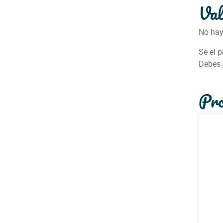
Val
No hay
Sé el 
Debes
Pro