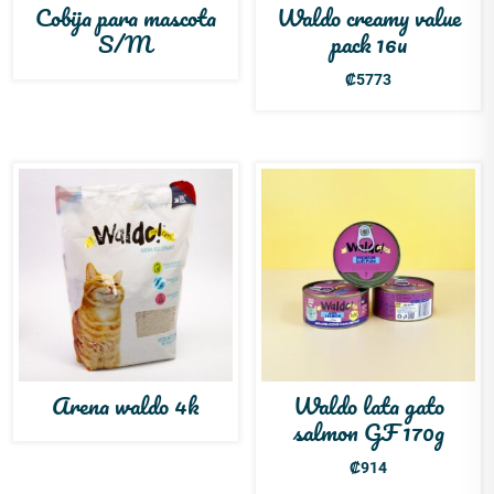
Cobija para mascota
Waldo creamy value
S/M
pack 16u
₡
5773
Arena waldo 4k
Waldo lata gato
salmon GF 170g
₡
914