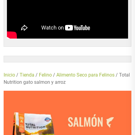
Inicio
/
Tienda
/
Felino
/
Alimento Seco para Felinos
/ Total
Nutrition gato salmon y arroz