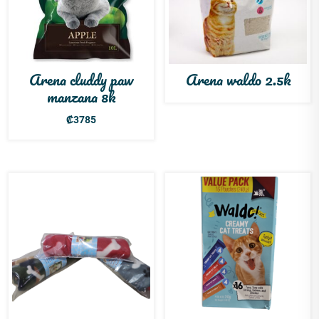
Arena cluddy paw
Arena waldo 2.5k
manzana 8k
₡
3785