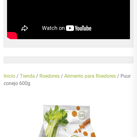
Inicio
/
Tienda
/
Roedores
/
Alimento para Roedores
/ Puur
conejo 600g