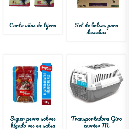
Corta uñas de tijera
Set de bolsas para
desechos
Super perro sobres
Transportadora Giro
hígado res en salsa
carrier M