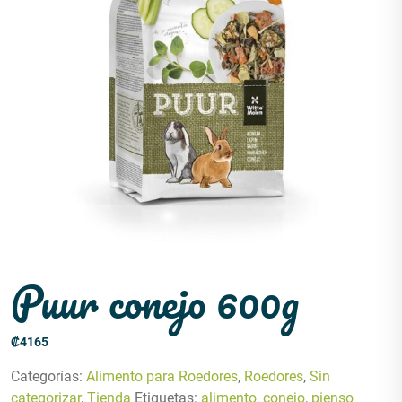
Puur conejo 600g
₡
4165
Categorías:
Alimento para Roedores
,
Roedores
,
Sin
categorizar
,
Tienda
Etiquetas:
alimento
,
conejo
,
pienso