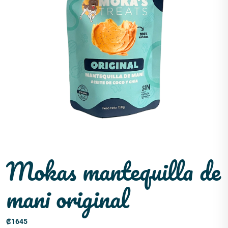
Mokas mantequilla de
mani original
₡
1645