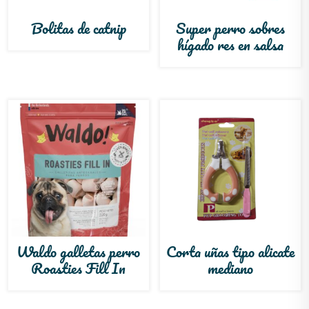
Bolitas de catnip
Super perro sobres
hígado res en salsa
Waldo galletas perro
Corta uñas tipo alicate
Roasties Fill In
mediano