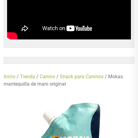
Inicio
/
Tienda
/
Canino
/
Snack para Caninos
/ Mokas
mantequilla de mani original