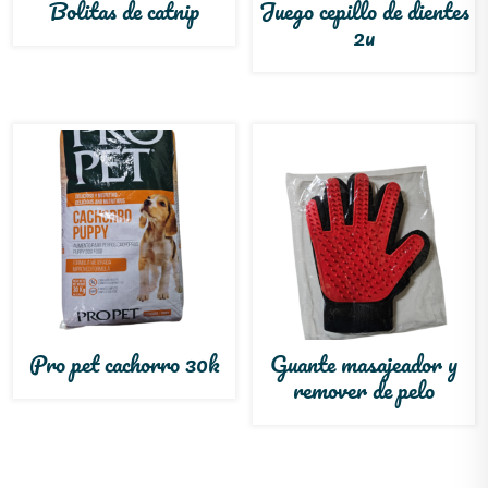
Bolitas de catnip
Juego cepillo de dientes
2u
Pro pet cachorro 30k
Guante masajeador y
remover de pelo