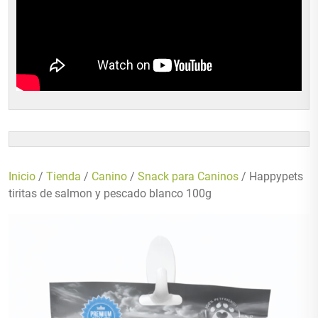
Inicio
/
Tienda
/
Canino
/
Snack para Caninos
/ Happypets
tiritas de salmon y pescado blanco 100g