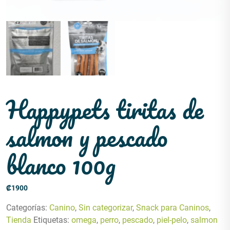
Happypets tiritas de
salmon y pescado
blanco 100g
₡
1900
Categorías:
Canino
,
Sin categorizar
,
Snack para Caninos
,
Tienda
Etiquetas:
omega
,
perro
,
pescado
,
piel-pelo
,
salmon