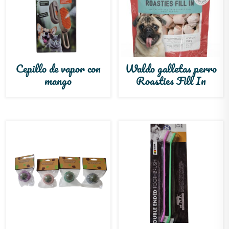
Cepillo de vapor con
Waldo galletas perro
mango
Roasties Fill In