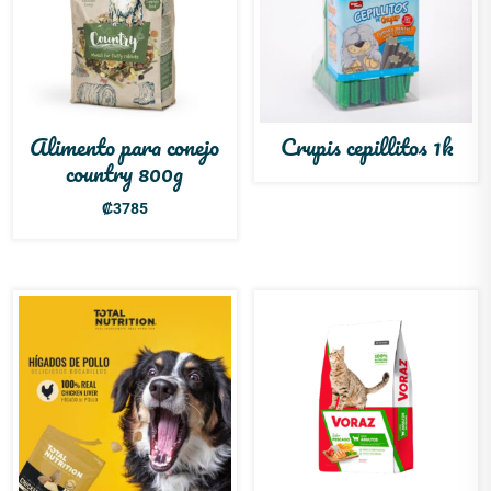
Alimento para conejo
Crupis cepillitos 1k
country 800g
₡
3785