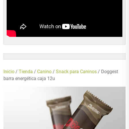
Inicio
/
Tienda
/
Canino
/
Snack para Caninos
/ Doggest
barra energética caja 12u