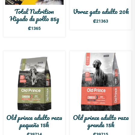
Total Nutrition
Voraz gato adulto 20k
Higado de pollo 85g
₡
21363
₡
1365
Old prince adulto raza
Old prince adulto raza
pequeña 15k
grande 15k
₡
39714
₡
39715