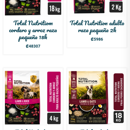
Total Nutritiom
Total Nutrition adulto
cordero y arroz raza
raza pequeña 2k
pequeña 18k
₡
5986
₡
48307