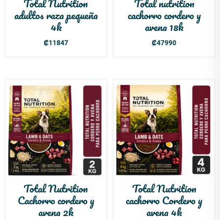
Total Nutrition
Total nutrition
adultos raza pequeña
cachorro cordero y
4k
avena 18k
₡
11847
₡
47990
Total Nutrition
Total Nutrition
Cachorro cordero y
cachorro Cordero y
avena 2k
avena 4k