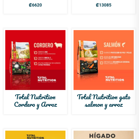
₡
6620
₡
13085
Total Nutrition
Total Nutrition gato
Cordero y Arroz
salmon y arroz