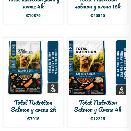
arroz 4k
salmon y avena 18k
₡
10876
₡
45845
Total Nutrition
Total Nutrition
Salmon y avena 2k
Salmon y Avena 4k
₡
7915
₡
12225