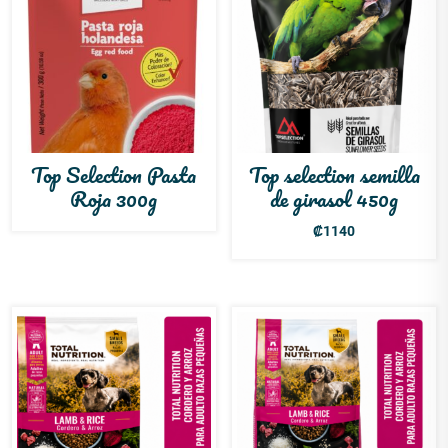
Top Selection Pasta
Top selection semilla
Roja 300g
de girasol 450g
₡
1140