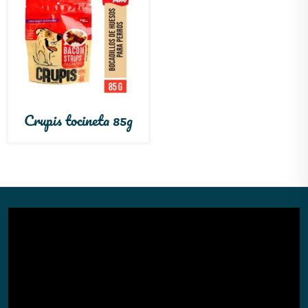
Crupis tocineta 85g