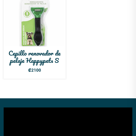
Cepillo renovador de
pelaje Happypets S
₡
2100