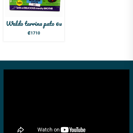
Waldo tarrina pato 6u
₡
1710