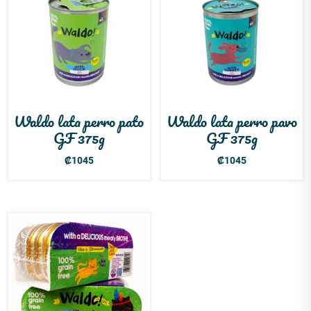
Waldo lata perro pato
Waldo lata perro pavo
GF 375g
GF 375g
₡
1045
₡
1045