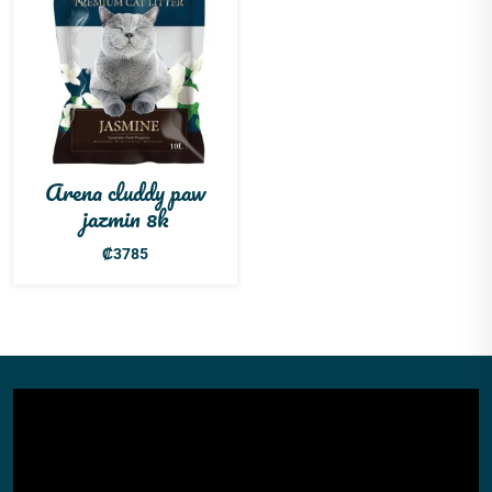
Arena cluddy paw
jazmin 8k
₡
3785