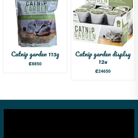
Catnip garden 113g
Catnip garden displsy
12u
₡
8850
₡
24650