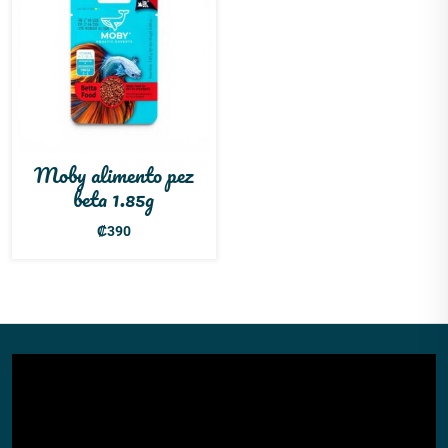
Moby alimento pez
beta 1.85g
₡
390