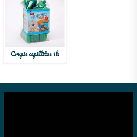
Crupis cepillitos 1k