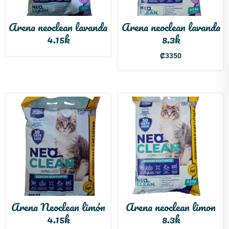
Arena neoclean lavanda
Arena neoclean lavanda
4.15k
8.3k
₡
3350
Arena Neoclean limón
Arena neoclean limon
4.15k
8.3k