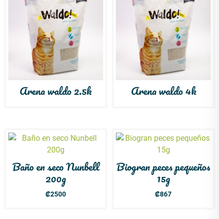
Arena waldo 2.5k
Arena waldo 4k
Baño en seco Nunbell
Biogran peces pequeños
200g
15g
₡
2500
₡
867