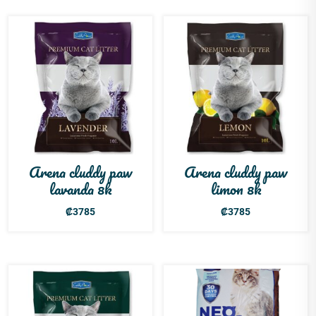
Arena cluddy paw
Arena cluddy paw
lavanda 8k
limon 8k
₡
3785
₡
3785