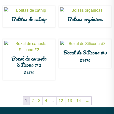
Bolitas de catnip
Bolsas orgánicas
Bozal de Silicona #3
Bozal de canasta
₡
1470
Silicona #2
₡
1470
1
2
3
4
…
12
13
14
→