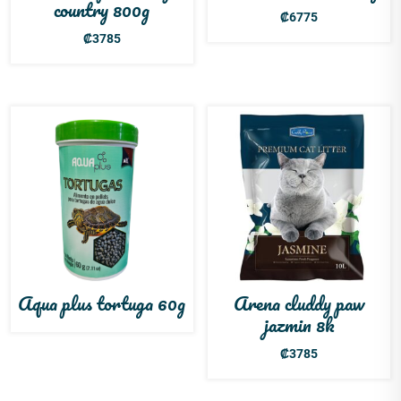
country 800g
₡
6775
₡
3785
Aqua plus tortuga 60g
Arena cluddy paw
jazmin 8k
₡
3785