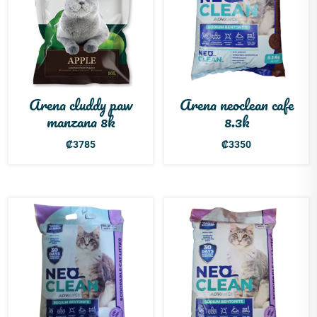
Arena cluddy paw
Arena neoclean cafe
manzana 8k
8.3k
₡
3785
₡
3350