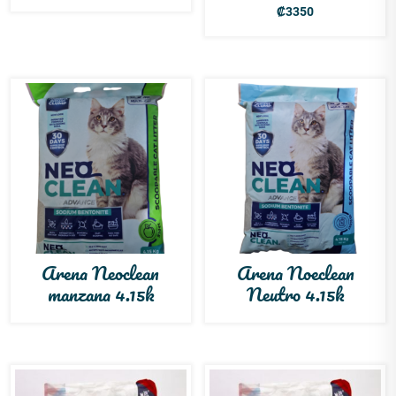
₡
3350
Arena Neoclean
Arena Noeclean
manzana 4.15k
Neutro 4.15k